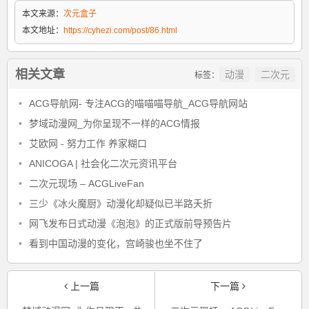
本文来源：
次元盒子
本文地址：
https://cyhezi.com/post/86.html
相关文章
动漫
二次元
标签：
•
ACG导航网- 专注ACG的喵喵喵导航_ACG导航网站
•
梦域动漫网_为你呈现不一样的ACG情报
•
艾欧网 - 努力工作 养家糊口
•
ANICOGA | 社会化二次元资讯平台
•
二次元现场 – ACGLiveFan
•
三少《冰火魔厨》动漫化却疑似已半路夭折
•
网飞发布日式动漫《泡泡》的正式版前导预告片
•
看到中国动漫的变化，宫崎骏也坐不住了
上一篇
下一篇