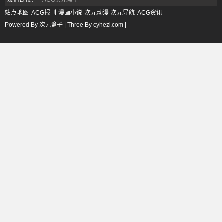
友情链接：
ACG次元盒子
站点地图
ACG报刊
漫画小说
次元动漫
次元导航
ACG资讯
Powered By 次元盒子 | Three By cyhezi.com |