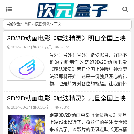
当前位置：
首页
- 标签“
魔法
“ - 正文
3D/2D动画电影《魔法精灵》明日全国上映
2024-10-17 |
ACG报刊
|
571°c
号外！号外！号外！备受瞩目、好评不
断的全新制作的奇幻3D/2D动画电影
《魔法精灵》明日全国上映哦！神奇魔
法课即将开始！这是一份独具匠心的礼
物，也是片方对各位的祝福。让我们怀
揣着希望，用梦幻开启这新的篇章！庄
3D/2D动画电影《魔法精灵》元旦全国上映
严的殿堂中，一位位多姿多彩的魔法少
女们出现在大家面前。主角紫月自然是
2024-10-17 |
ACG报刊
|
733°c
占据着C位，地位无人可以撼...
距离3D/2D动画电影《魔法精灵》元旦
上映越来越近了，粉丝们的关注度也越
来越高了。该影片的圣诞点映《魔法精