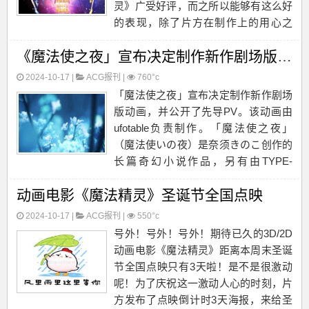
灵》广受好评，而之所以能够有这么好
的表现，除了片方在制作上的用心之
外，也离不开每一位观众的支持。是所
《魔法使之夜」宣布决定制作新作剧场版动画
有粉丝、观众共同协力，才支撑起了
《魔法精灵》的好成绩。今天，为了回
2024-10-17 |
ACG报刊
|
760°c
馈观众，片方发布了终极版海报...
「魔法使之夜」宣布决定制作新作剧场
版动画，并公开了先导PV。该动画由
ufotable负责制作。「魔法使之夜」
（魔法使いの夜）是奈须きのこ创作的
长篇奇幻小说作品，另有由TYPE-
MOON发行的改编文字冒险类游戏，以
动画电影《魔法精灵》圣诞节全国点映
及由ufotable制作的改编动画电影。...
2024-10-17 |
ACG报刊
|
550°c
号外！号外！号外！期待已久的3D/2D
动画电影《魔法精灵》距离本周末圣诞
节全国点映只有3天啦！是不是很激动
呢！为了庆祝这一激动人心的时刻，片
方发布了点映倒计时3天海报，来给圣