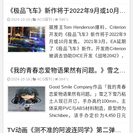
全，该版本仅含故事模式的第一章，不
《极品飞车》新作将于2022年9月或10月发售
足完整版内容的5%，请大家谨慎购
买。 游戏世界观：联邦研究保护局...
2024-10-18 |
ACG报刊
|
590°c
据推主Tom Henderson爆料，Criterion
开发的《极品飞车》新作将于2022年9
月或10月发售。 2021年3月，EA延期
了《极品飞车》新作，开发商Criterion
被调去协助DICE开发《战地2042》，
导致《极品飞车》新作跳票了一年...
《我的青春恋爱物语果然有问题。》雪之下雪乃粘土人开订
2024-10-18 |
ACG报刊
|
584°c
Good Smile Company作品「我的青春
恋爱物语果然有问题。」雪之下雪乃粘
土人现已开订，手办高约100mm，主
体采用PVC与ABS材料制造，原型师为
Shichibee。该手办定价为4,450日元
（含税），约合人民币248元，预计将
TV动画《测不准的阿波连同学》第二弹主视觉图公开
于2022年6月末正式发售。...