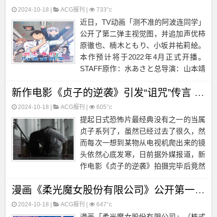
2024-10-18 |
ACG报刊
|
733°c
近日，TV动画「测不准的阿波连同学」
公开了第二弹主视觉图，并追加声优柿
原徹也、楠木ともり、小坂井祐莉絵。
本作预计将于2022年4月正式开播。
STAFF原作：水あさと总导演：山本靖
貴导演：牧野友映系列构成：吉岡たか
新作电影《贞子的逆袭》引发“诅咒”传言 导演演员亲历莫名悲剧
を脚本：吉岡たかを、久尾歩、兀兀角
色设计：八尋裕子总作画监督：八尋裕
2024-10-18 |
ACG报刊
|
605°c
子、岩佐とも子、三島...
提起日式恐怖片最经典没有之一的当属
贞子系列了，虽然已经过去了很久，然
而每次一想到某物从电视机爬出来的镜
头依然心底发寒，日前据外媒报道，新
作电影《贞子的逆袭》拍摄完毕后竟然
引发“诅咒”传言， 导演演员亲历莫名悲
漫画《柔光魔女股份有限公司》公开第一卷封面
剧，一起来了解下。•以下内容均源自
外媒报道：•《午夜凶铃》最早于1998
2024-10-18 |
ACG报刊
|
647°c
年上映，之后引发数十...
漫画「柔光魔女股份有限公司」（株式