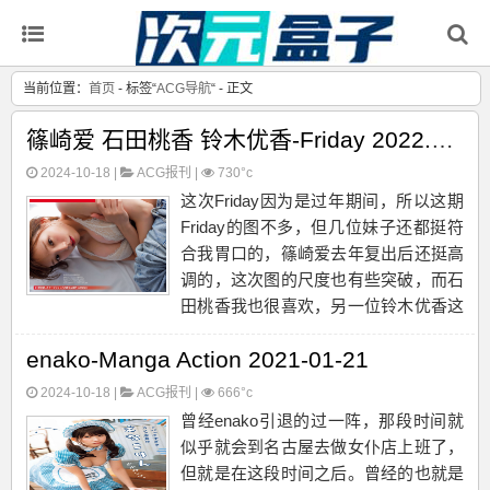
当前位置：
首页
- 标签“
ACG导航
“ - 正文
篠崎爱 石田桃香 铃木优香-Friday 2022.01.21
2024-10-18 |
ACG报刊
|
730°c
这次Friday因为是过年期间，所以这期
Friday的图不多，但几位妹子还都挺符
合我胃口的，篠崎爱去年复出后还挺高
调的，这次图的尺度也有些突破，而石
田桃香我也很喜欢，另一位铃木优香这
位21岁的妹子也是颇具有看点。篠崎愛
enako-Manga Action 2021-01-21
国宝級バスト解禁!! グラビアレジェ
ンドが放つ「過去最大露出」写真集か
2024-10-18 |
ACG报刊
|
666°c
ら独占スク...
曾经enako引退的过一阵，那段时间就
似乎就会到名古屋去做女仆店上班了，
但就是在这段时间之后。曾经的也就是