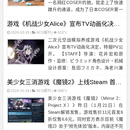
一名网红COSER的她，就走上了快速
蹿升的通道，成为了日本COSER第一
人的，正好这期杂志也就是拍了一组女
游戏《机战少女Alice》宣布TV动画化决定，特报PV公开。
仆装的，对enako来说也算是一种回忆
了吧！...
2024-10-18 |
ACG报刊
|
610°c
二次元空战模拟养成游戏《机战少女
Alice》宣布TV动画化决定，特报PV公
开。 【STAFF】导演：花井宏和原
作・监修：ピラミッド角色设计・机械
设计原案：島田フミカネ、海老川兼
武、柳瀬敬之角色设计：岡野力也系列
美少女三消游戏《魔镜2》上线Steam 首发特惠仅6.6元
构成：杉原研二动画制作：ノーマッド
製作・...
2024-10-18 |
ACG报刊
|
596°c
美少女三消游戏《魔镜2（Mirror 2：
Project X）》昨日（1月21日）在
Steam解锁发售，游戏售价11元首发6
折仅售6.6元。同时官方表示目前《魔
境2》处于“抢先体验”版本，内容还不完