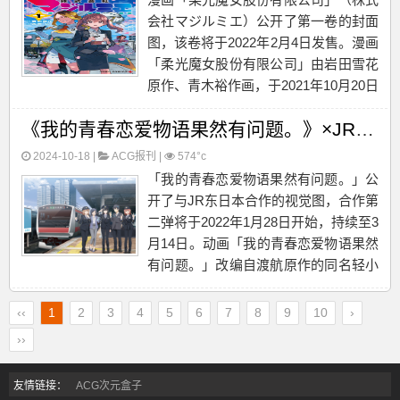
会社マジルミエ）公开了第一卷的封面
图，该卷将于2022年2月4日发售。漫画
「柔光魔女股份有限公司」由岩田雪花
原作、青木裕作画，于2021年10月20日
开始在杂志「少年Jump+」上连载，单
《我的青春恋爱物语果然有问题。》×JR东日本合作视觉图公开
行本由集英社出版发行。...
2024-10-18 |
ACG报刊
|
574°c
「我的青春恋爱物语果然有问题。」公
开了与JR东日本合作的视觉图，合作第
二弹将于2022年1月28日开始，持续至3
月14日。动画「我的青春恋爱物语果然
有问题。」改编自渡航原作的同名轻小
说，讲述了放弃交朋友的比企谷八幡被
老师带到全校第一美少女雪之下雪乃面
‹‹
1
2
3
4
5
6
7
8
9
10
›
前，加入了社团“侍奉部”之后发生的故
››
事。...
友情链接：
ACG次元盒子