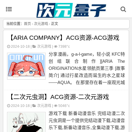
当前位置：
首页
-
次元游戏
- 正文
【ARIA COMPANY】ACG资源-ACG游戏
2024-10-18 |
次元游戏
|
7398°c
分享漫画，g-a-l-game，轻小说 KFC特
创组联合制作][ARIA The
ORIGINATION水星领航员第三季 [故事
简介] 通过行星改造而诞生的水之星球
——AQUA。 在那里存在着一座观光城
市——新威尼斯。这里，有一种令人向
【二次元虫洞】ACG资源-二次元游戏
往的职业——就是那些乘着凤尾船，...
2024-10-18 |
次元游戏
|
5046°c
游戏下载 新番动漫音乐 完结动漫二次
元虫洞是一个提供完结动漫下载,动漫音
乐下载,新番动漫音乐,全集动漫下载,游