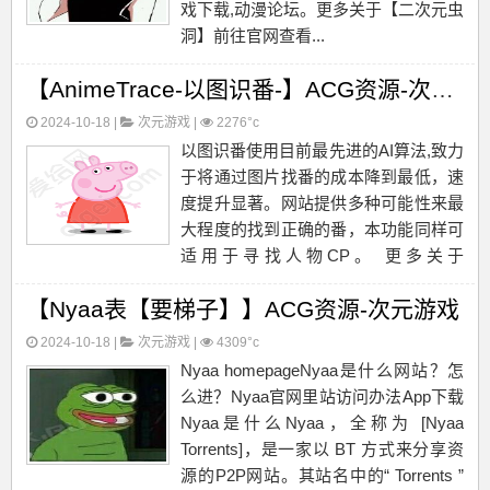
戏下载,动漫论坛。更多关于【二次元虫
洞】前往官网查看...
【AnimeTrace-以图识番-】ACG资源-次元游戏
2024-10-18 |
次元游戏
|
2276°c
以图识番使用目前最先进的AI算法,致力
于将通过图片找番的成本降到最低，速
度提升显著。网站提供多种可能性来最
大程度的找到正确的番，本功能同样可
适用于寻找人物CP。 更多关于
【AnimeTrace-以图识番-】前往官网查
【Nyaa表【要梯子】】ACG资源-次元游戏
看...
2024-10-18 |
次元游戏
|
4309°c
Nyaa homepageNyaa是什么网站？怎
么进？Nyaa官网里站访问办法App下载
Nyaa是什么Nyaa，全称为 [Nyaa
Torrents]，是一家以 BT 方式来分享资
源的P2P网站。其站名中的“ Torrents ”