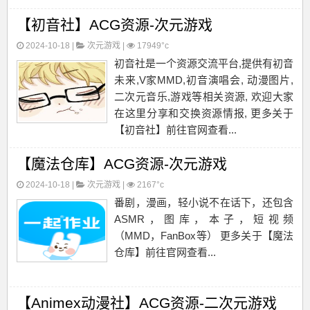
部分，就是指 BitTorrent。而“ Nyaa ”则
【初音社】ACG资源-次元游戏
应该是日式猫叫...
2024-10-18 |
次元游戏
|
17949°c
初音社是一个资源交流平台,提供有初音
未来,V家MMD,初音演唱会, 动漫图片,
二次元音乐,游戏等相关资源, 欢迎大家
在这里分享和交换资源情报, 更多关于
【初音社】前往官网查看...
【魔法仓库】ACG资源-次元游戏
2024-10-18 |
次元游戏
|
2167°c
番剧，漫画，轻小说不在话下，还包含
ASMR，图库，本子，短视频
（MMD，FanBox等） 更多关于【魔法
仓库】前往官网查看...
【Animex动漫社】ACG资源-二次元游戏