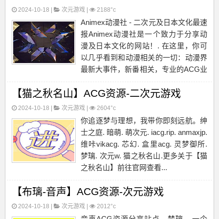
2024-10-18 |
次元游戏
|
2188°c
Animex动漫社 - 二次元及日本文化最速
报Animex动漫社是一个致力于分享动
漫及日本文化的网站！. 在这里，你可
以几乎看到和动漫相关的一切：动漫界
最新大事件，新番相关，专业的ACG业
界知识，动漫经典。更多关于
【猫之秋名山】ACG资源-二次元游戏
【Animex动漫社】前往官网查看...
2024-10-18 |
次元游戏
|
2604°c
你追逐梦与理想，我带你即刻远航。绅
士之庭. 暗萌. 萌次元. iacg.rip. anmaxjp.
维咔vikacg. 芯幻. 盒里acg. 灵梦御所.
梦璃. 次元w. 猫之秋名山.更多关于【猫
之秋名山】前往官网查看...
【布璃-音声】ACG资源-次元游戏
2024-10-18 |
次元游戏
|
2012°c
音声ACG资源分享站点，梦璃 – 一个