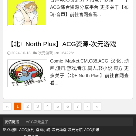
ACG综合资源分享平台 更多关于【布
璃-音声】前往官网查看...
【北+ North Plus】ACG资源-次元游戏
2024-10-18 |
次元游戏
|
16422°c
Comic Market,CM,C88,ACG,汉化,动
画,漫画,游戏,音乐,同人,轻小说,東方 更
多关于【北+ North Plus】前往官网查
看...
‹‹
1
2
3
4
5
6
7
›
››
友情链接：
ACG次元盒子
站点地图
ACG报刊
漫画小说
次元动漫
次元导航
ACG资讯